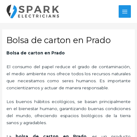
Ir
MAI
al
MEN
contenido
Bolsa de carton en Prado
Bolsa de carton en Prado
El consumo del papel reduce el grado de contaminación,
el medio ambiente nos ofrece todos los recursos naturales
que necesitamos como seres humanos. Es importante
concientizarnos y actuar de manera responsable.
Los buenos hábitos ecológicos, se basan principalmente
en el bienestar humano, garantizando buenas condiciones
del mundo, ofreciendo espacios biológicos de la tierra
sanos y agradables.
La
bolsa de carton en Prado,
es un producto