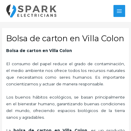
Ir
MAI
al
MEN
contenido
Bolsa de carton en Villa Colon
Bolsa de carton en Villa Colon
El consumo del papel reduce el grado de contaminación,
el medio ambiente nos ofrece todos los recursos naturales
que necesitamos como seres humanos. Es importante
concientizarnos y actuar de manera responsable.
Los buenos hábitos ecológicos, se basan principalmente
en el bienestar humano, garantizando buenas condiciones
del mundo, ofreciendo espacios biológicos de la tierra
sanos y agradables.
La
bolsa de carton en Villa Colon,
es un producto