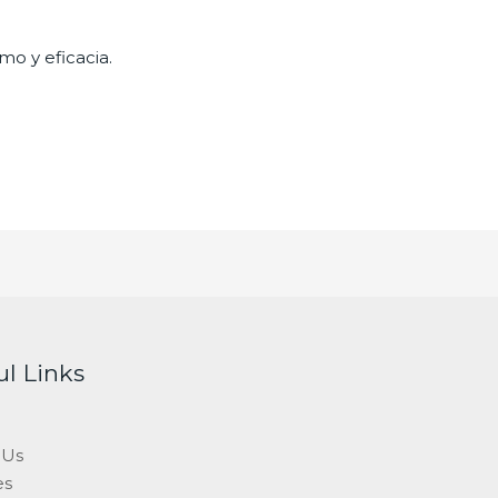
mo y eficacia.
ul Links
 Us
es