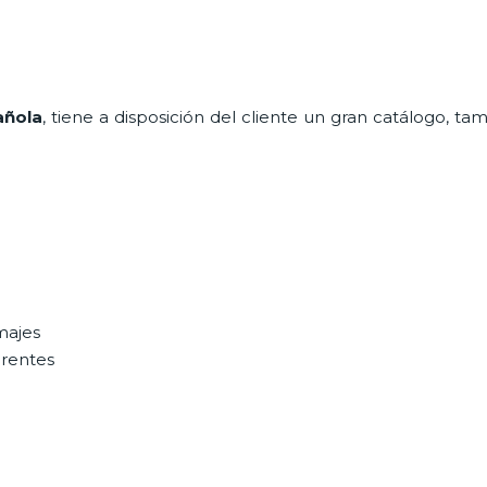
añola
, tiene a disposición del cliente un gran catálogo, ta
majes
erentes