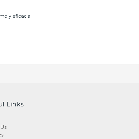
mo y eficacia.
ul Links
 Us
es