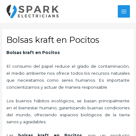
Ir
MAI
al
MEN
contenido
Bolsas kraft en Pocitos
Bolsas kraft
en Pocitos
El consumo del papel reduce el grado de contaminación,
el medio ambiente nos ofrece todos los recursos naturales
que necesitamos como seres humanos. Es importante
concientizarnos y actuar de manera responsable.
Los buenos hábitos ecológicos, se basan principalmente
en el bienestar humano, garantizando buenas condiciones
del mundo, ofreciendo espacios biológicos de la tierra
sanos y agradables.
Las
bolsas kraft en Pocitos,
son un producto