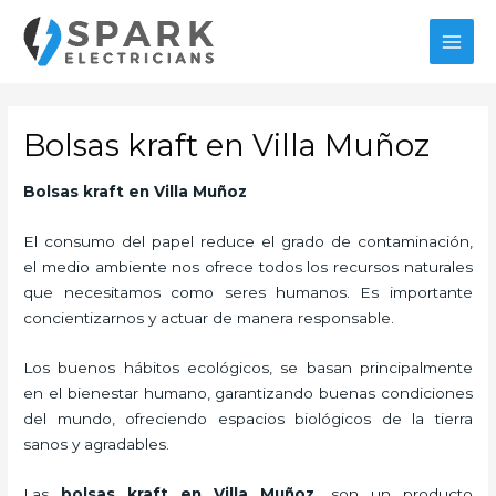
Ir
MAI
al
MEN
contenido
Bolsas kraft en Villa Muñoz
Bolsas kraft
en Villa Muñoz
El consumo del papel reduce el grado de contaminación,
el medio ambiente nos ofrece todos los recursos naturales
que necesitamos como seres humanos. Es importante
concientizarnos y actuar de manera responsable.
Los buenos hábitos ecológicos, se basan principalmente
en el bienestar humano, garantizando buenas condiciones
del mundo, ofreciendo espacios biológicos de la tierra
sanos y agradables.
Las
bolsas kraft en Villa Muñoz,
son un producto