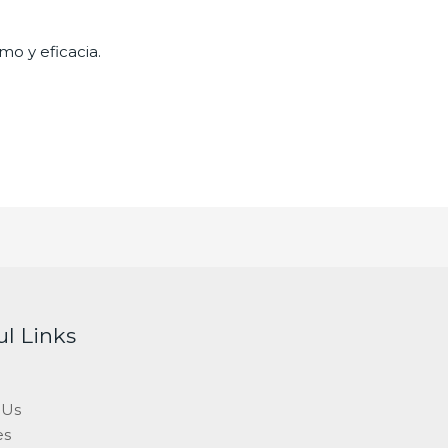
mo y eficacia.
ul Links
 Us
es