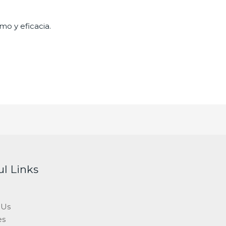
mo y eficacia.
ul Links
 Us
es